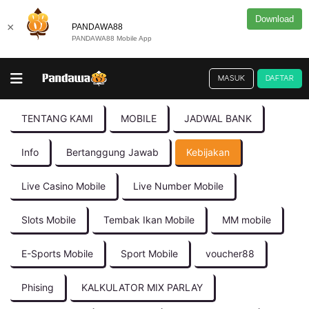
Download
×
PANDAWA88
PANDAWA88 Mobile App
MASUK
DAFTAR
TENTANG KAMI
MOBILE
JADWAL BANK
Info
Bertanggung Jawab
Kebijakan
Live Casino Mobile
Live Number Mobile
Slots Mobile
Tembak Ikan Mobile
MM mobile
E-Sports Mobile
Sport Mobile
voucher88
Phising
KALKULATOR MIX PARLAY