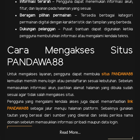
Informasi terarah
– Pengguna dapat menemukan informasi akun,
fitur, dan layanan pada halaman yang sesuai.
Beragam pilihan permainan
– Tersedia berbagai kategori
permainan digital dengan karakteristik dan tampilan yang berbeda.
Dukungan pelanggan
– Pusat bantuan dapat digunakan ketika
pengguna membutuhkan informasi atau mengalami kendala teknis.
Cara Mengakses Situs
PANDAWA88
Untuk mengakses layanan, pengguna dapat membuka
situs PANDAWA88
kemudian memilih menu login atau pendaftaran sesuai kebutuhan. Sebelum
memasukkan informasi akun, pastikan alamat halaman yang dibuka sudah
sesuai agar tidak salah mengakses situs.
Pengguna yang mengalami kendala akses juga dapat memanfaatkan
link
PANDAWA88
sebagai jalur menuju halaman platform. Sebaiknya gunakan
tautan yang berasal dari sumber yang dikenal dan selalu periksa nama
domain sebelum memasukkan informasi pribadi maupun data login.
Read More...