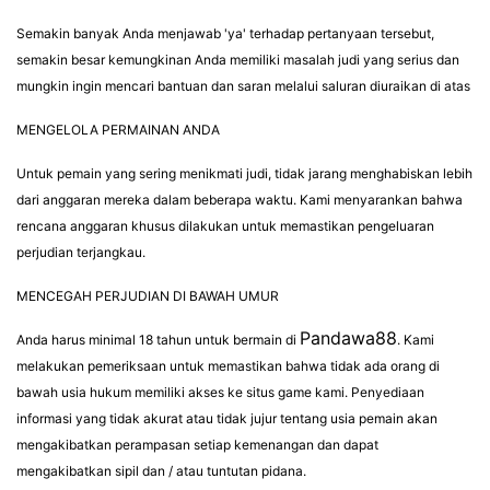
Semakin banyak Anda menjawab 'ya' terhadap pertanyaan tersebut,
semakin besar kemungkinan Anda memiliki masalah judi yang serius dan
mungkin ingin mencari bantuan dan saran melalui saluran diuraikan di atas
MENGELOLA PERMAINAN ANDA
Untuk pemain yang sering menikmati judi, tidak jarang menghabiskan lebih
dari anggaran mereka dalam beberapa waktu. Kami menyarankan bahwa
rencana anggaran khusus dilakukan untuk memastikan pengeluaran
perjudian terjangkau.
MENCEGAH PERJUDIAN DI BAWAH UMUR
Pandawa88
Anda harus minimal 18 tahun untuk bermain di
. Kami
melakukan pemeriksaan untuk memastikan bahwa tidak ada orang di
bawah usia hukum memiliki akses ke situs game kami. Penyediaan
informasi yang tidak akurat atau tidak jujur tentang usia pemain akan
mengakibatkan perampasan setiap kemenangan dan dapat
mengakibatkan sipil dan / atau tuntutan pidana.