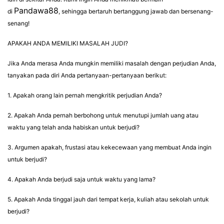
Pandawa88
di
, sehingga bertaruh bertanggung jawab dan bersenang-
senang!
APAKAH ANDA MEMILIKI MASALAH JUDI?
Jika Anda merasa Anda mungkin memiliki masalah dengan perjudian Anda,
tanyakan pada diri Anda pertanyaan-pertanyaan berikut:
1. Apakah orang lain pernah mengkritik perjudian Anda?
2. Apakah Anda pernah berbohong untuk menutupi jumlah uang atau
waktu yang telah anda habiskan untuk berjudi?
3. Argumen apakah, frustasi atau kekecewaan yang membuat Anda ingin
untuk berjudi?
4. Apakah Anda berjudi saja untuk waktu yang lama?
5. Apakah Anda tinggal jauh dari tempat kerja, kuliah atau sekolah untuk
berjudi?