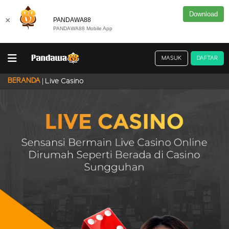
Download
×
PANDAWA88
PANDAWA88 Mobile App
MASUK
DAFTAR
BERANDA
Live Casino